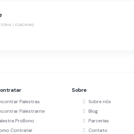
e
TORIA / COACHING
ontratar
Sobre
ncontrar Palestras
Sobre nós
ncontrar Palestrante
Blog
alestra ProBono
Parcerias
omo Contratar
Contato