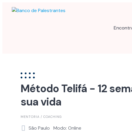
Skip
to
content
Encontr
Método Telifá - 12 sem
sua vida
MENTORIA / COACHING
São Paulo
Modo: Online