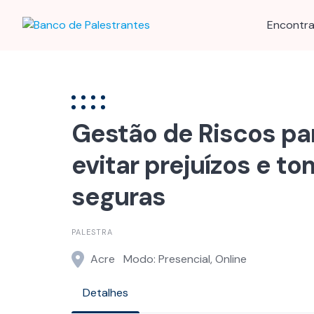
Skip
to
Encontra
content
Gestão de Riscos p
evitar prejuízos e t
seguras
PALESTRA
Acre
Modo: Presencial, Online
Detalhes