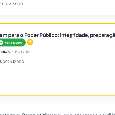
3.001 a 5.000
m para o Poder Público: integridade, preparaç
 SILVA
PALESTRA
8.001 a 12.000