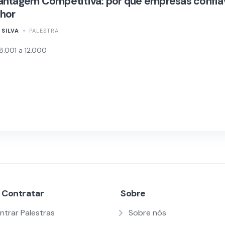
antagem Competitiva: por que empresas confi
hor
SILVA
PALESTRA
8.001 a 12.000
 Contratar
Sobre
ntrar Palestras
Sobre nós