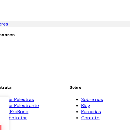
essores
tratar
Sobre
ontrar Palestras
Sobre nós
ontrar Palestrante
Blog
estra ProBono
Parcerias
o Contratar
Contato