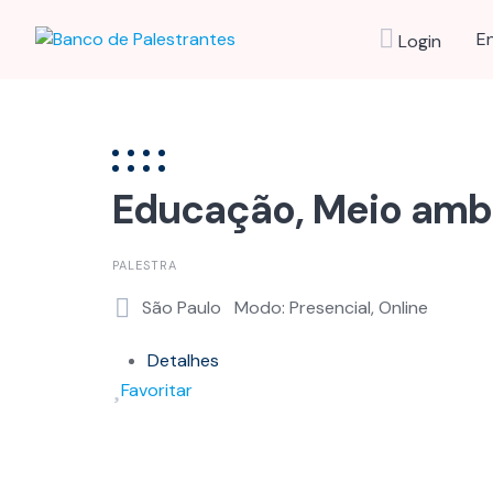
Skip
to
E
Login
content
Educação, Meio ambie
PALESTRA
São Paulo
Modo: Presencial, Online
Detalhes
Favoritar