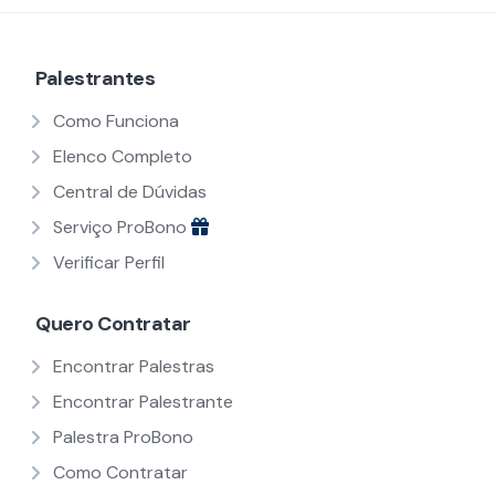
Palestrantes
Como Funciona
Elenco Completo
Central de Dúvidas
Serviço ProBono
Verificar Perfil
Quero Contratar
Encontrar Palestras
Encontrar Palestrante
Palestra ProBono
Como Contratar