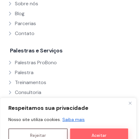
Sobre nós
Blog
Parcerias
Contato
Palestras e Serviços
Palestras ProBono
Palestra
Treinamentos
Consultoria
Ver Todos
Respeitamos sua privacidade
Nosso site utiliza cookies.
Saiba mais
Políticas e Termos
Nós
Palestrantes
Rejeitar
Aceitar