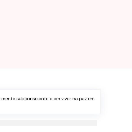
 mente subconsciente e em viver na paz em