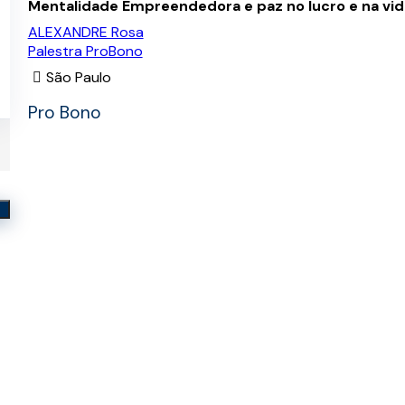
Mentalidade Empreendedora e paz no lucro e na vid
ALEXANDRE Rosa
Palestra ProBono
São Paulo
Pro Bono