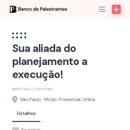
Skip
to
content
Sua aliada do
planejamento a
execução!
MENTORIA / COACHING
São Paulo
Modo: Presencial, Online
Detalhes
Favoritar