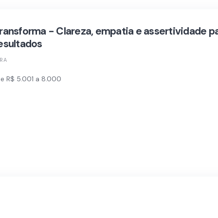
nsforma - Clareza, empatia e assertividade pa
resultados
TRA
e R$ 5.001 a 8.000