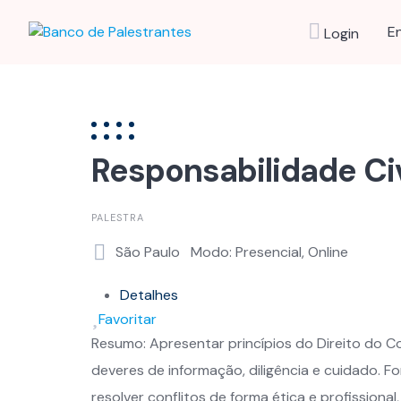
Skip
to
E
Login
content
Responsabilidade Ci
PALESTRA
São Paulo
Modo: Presencial, Online
Detalhes
Favoritar
Resumo: Apresentar princípios do Direito do C
deveres de informação, diligência e cuidado. F
resolver conflitos de forma ética e profission