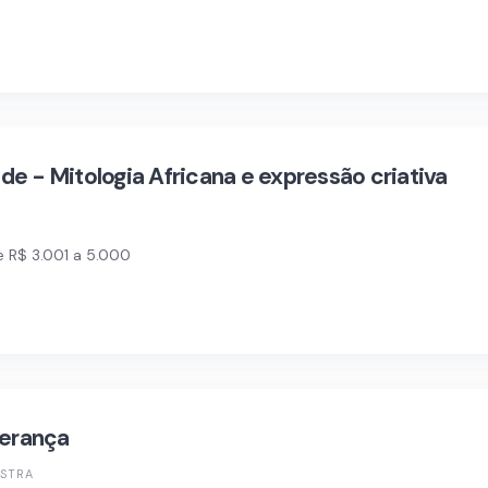
e - Mitologia Africana e expressão criativa
e R$ 3.001 a 5.000
derança
ESTRA