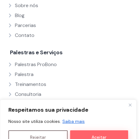
Sobre nós
Blog
Parcerias
Contato
Palestras e Serviços
Palestras ProBono
Palestra
Treinamentos
Consultoria
Ver Todos
Respeitamos sua privacidade
Nosso site utiliza cookies.
Saiba mais
Políticas e Termos
Nós
Palestrantes
Rejeitar
Aceitar