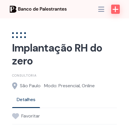
Skip
to
content
Implantação RH do
zero
CONSULTORIA
São Paulo
Modo: Presencial, Online
Detalhes
Favoritar