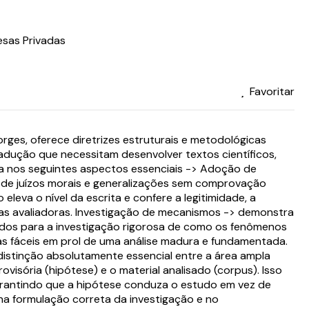
esas Privadas
Favoritar
ges, oferece diretrizes estruturais e metodológicas
dução que necessitam desenvolver textos científicos,
ca nos seguintes aspectos essenciais -> Adoção de
o de juízos morais e generalizações sem comprovação
eleva o nível da escrita e confere a legitimidade, a
ncas avaliadoras. Investigação de mecanismos -> demonstra
ados para a investigação rigorosa de como os fenômenos
tas fáceis em prol de uma análise madura e fundamentada.
distinção absolutamente essencial entre a área ampla
ovisória (hipótese) e o material analisado (corpus). Isso
, garantindo que a hipótese conduza o estudo em vez de
na formulação correta da investigação e no