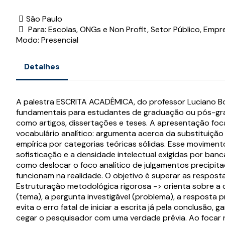
São Paulo
Para: Escolas, ONGs e Non Profit, Setor Público, Empr
Modo: Presencial
Detalhes
A palestra ESCRITA ACADÊMICA, do professor Luciano Bor
fundamentais para estudantes de graduação ou pós-gra
como artigos, dissertações e teses. A apresentação fo
vocabulário analítico: argumenta acerca da substituiçã
empírica por categorias teóricas sólidas. Esse movimento 
sofisticação e a densidade intelectual exigidas por ba
como deslocar o foco analítico de julgamentos precipit
funcionam na realidade. O objetivo é superar as respos
Estruturação metodológica rigorosa -> orienta sobre a 
(tema), a pergunta investigável (problema), a resposta pr
evita o erro fatal de iniciar a escrita já pela conclusão
cegar o pesquisador com uma verdade prévia. Ao focar 