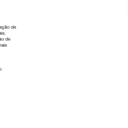
tação de
is,
ão de
nais
o: