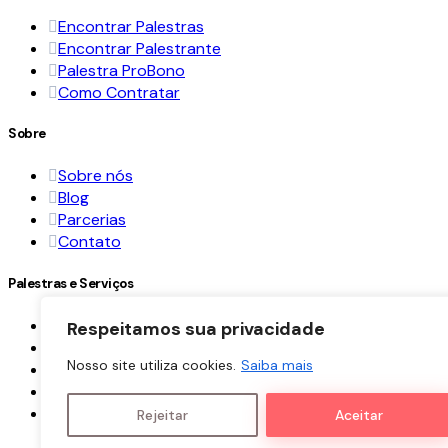
Encontrar Palestras
Encontrar Palestrante
Palestra ProBono
Como Contratar
Sobre
Sobre nós
Blog
Parcerias
Contato
Palestras e Serviços
Palestras ProBono
Respeitamos sua privacidade
Palestra
Nosso site utiliza cookies.
Saiba mais
Treinamentos
Consultoria
Ver Todos
Rejeitar
Aceitar