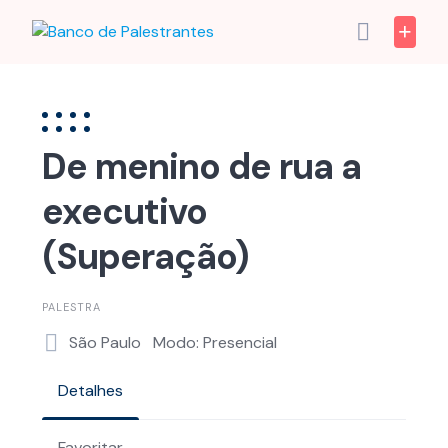
Skip
to
content
De menino de rua a
executivo
(Superação)
PALESTRA
São Paulo
Modo: Presencial
Detalhes
Favoritar