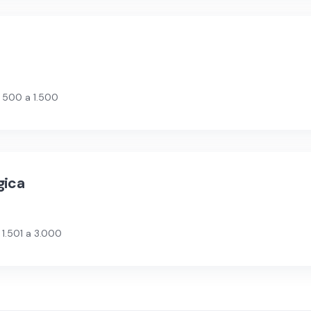
 500 a 1.500
gica
1.501 a 3.000