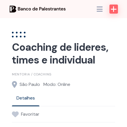
Skip
to
content
Coaching de lideres,
times e individual
MENTORIA / COACHING
São Paulo
Modo: Online
Detalhes
Favoritar