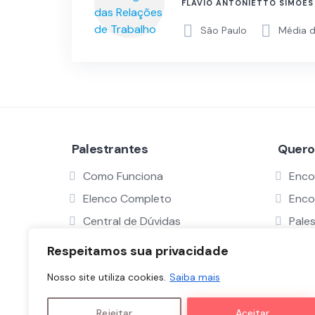
FLÁVIO ANTONIETTO SIMÕES
São Paulo
Média d
Palestrantes
Quero
Como Funciona
Enco
Elenco Completo
Enco
Central de Dúvidas
Pale
Serviço ProBono
Como
Respeitamos sua privacidade
Verificar Perfil
Nosso site utiliza cookies.
Saiba mais
Rejeitar
Aceitar