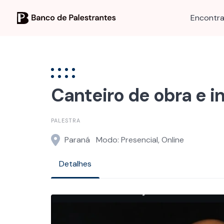
Skip
to
Encontra
content
Canteiro de obra e i
PALESTRA
Paraná
Modo: Presencial, Online
Detalhes