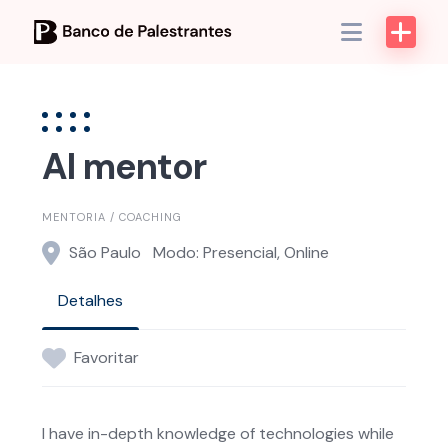
Skip
to
content
AI mentor
MENTORIA / COACHING
São Paulo
Modo: Presencial, Online
Detalhes
Favoritar
I have in-depth knowledge of technologies while