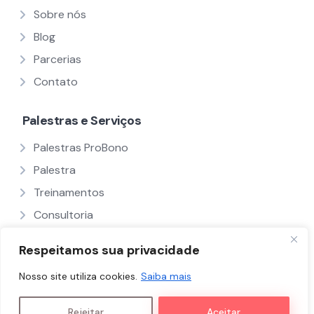
Sobre nós
Blog
Parcerias
Contato
Palestras e Serviços
Palestras ProBono
Palestra
Treinamentos
Consultoria
Ver Todos
Respeitamos sua privacidade
Nosso site utiliza cookies.
Saiba mais
Políticas e Termos
Nós
Palestrantes
Rejeitar
Aceitar