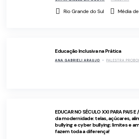
Rio Grande do Sul
Média de
Educação Inclusiva na Prática
ANA GABRIELI ARAUJO
PALESTRA PROB
EDUCAR NO SÉCULO XXI PARA PAIS E 
da modernidade: telas, açúcares, al
bullying e cyber bullying; limites e a
fazem toda a diferença!