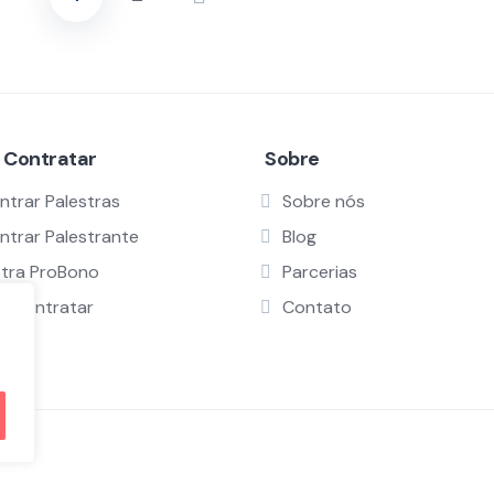
Paginação
de
posts
 Contratar
Sobre
ntrar Palestras
Sobre nós
ntrar Palestrante
Blog
stra ProBono
Parcerias
 Contratar
Contato