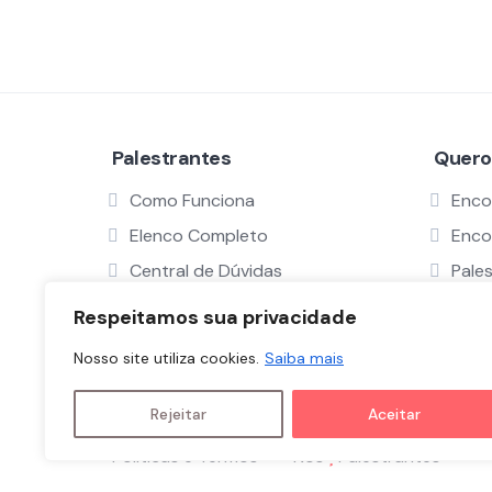
Palestrantes
Quero
Como Funciona
Enco
Elenco Completo
Enco
Central de Dúvidas
Pale
Serviço ProBono
Como
Respeitamos sua privacidade
Verificar Perfil
Nosso site utiliza cookies.
Saiba mais
Rejeitar
Aceitar
Políticas e Termos
Nós
Palestrantes