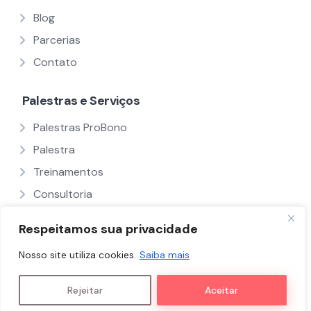
Blog
Parcerias
Contato
Palestras e Serviços
Palestras ProBono
Palestra
Treinamentos
Consultoria
Ver Todos
Respeitamos sua privacidade
Nosso site utiliza cookies.
Saiba mais
Políticas e Termos
Nós
Palestrantes
Rejeitar
Aceitar