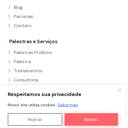
Blog
Parcerias
Contato
Palestras e Serviços
Palestras ProBono
Palestra
Treinamentos
Consultoria
Ver Todos
Respeitamos sua privacidade
Nosso site utiliza cookies.
Saiba mais
Políticas e Termos
Nós
Palestrantes
Rejeitar
Aceitar