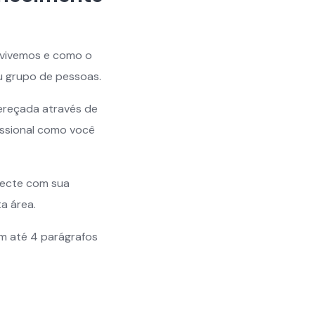
 vivemos e como o
u grupo de pessoas.
ereçada através de
issional como você
onecte com sua
a área.
m até 4 parágrafos