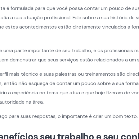
nta é formulada para que você possa contar um pouco de sua
afia a sua atuação profissional. Fale sobre a sua história de 
se estes acontecimentos estão diretamente vinculados a fo
e uma parte importante de seu trabalho, e os profissionais m
em demonstrar que seus serviços estão relacionados a um 
erfil mais técnico e suas palestras ou treinamentos são dire
s, então não esqueça de contar um pouco sobre a sua formaç
riu a experiência no tema que atua e que hoje fizeram de v
autoridade na área.
aço para suas respostas, o importante é criar um bom texto.
enefícios seu trabalho e seu c