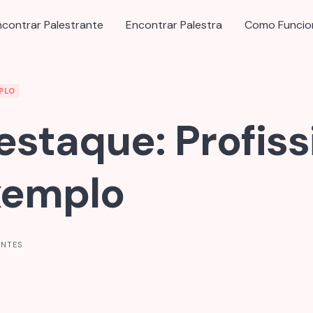
ncontrar Palestrante
Encontrar Palestra
Como Funcio
PLO
staque: Profiss
xemplo
ANTES