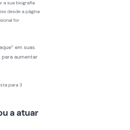
r a sua biografia
tes desde a página
sional for
staque” em suas
 para aumentar
osta para 3
ou a atuar