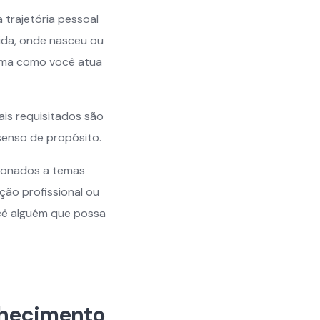
 trajetória pessoal
vida, onde nasceu ou
rma como você atua
ais requisitados são
senso de propósito.
cionados a temas
ão profissional ou
ocê alguém que possa
onhecimento