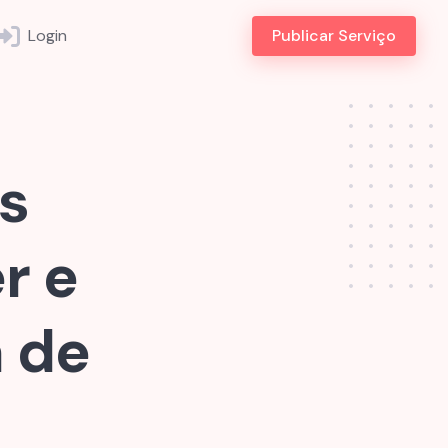
Login
Publicar Serviço
es
r e
a de