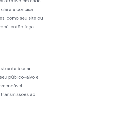
nal atrativo em cada
 clara e concisa
es, como seu site ou
você, então faça
trante é criar
seu público-alvo e
ecomendável
o transmissões ao