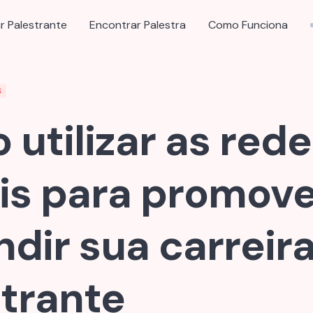
r Palestrante
Encontrar Palestra
Como Funciona
S
utilizar as red
is para promove
dir sua carreir
trante