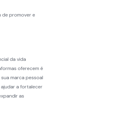
im de promover e
cial da vida
taformas oferecem é
r sua marca pessoal
 ajudar a fortalecer
expandir as