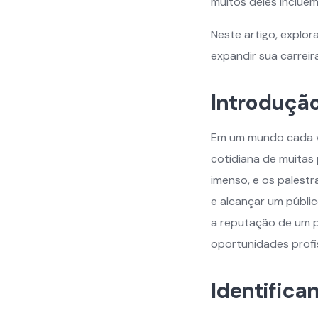
muitos deles incluem 
Neste artigo, explor
expandir sua carrei
Introduçã
Em um mundo cada vez
cotidiana de muitas
imenso, e os palest
e alcançar um públic
a reputação de um p
oportunidades profis
Identifica