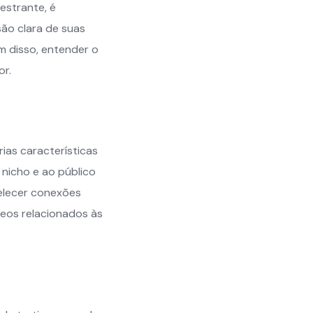
estrante, é
são clara de suas
m disso, entender o
or.
ias características
 nicho e ao público
belecer conexões
deos relacionados às