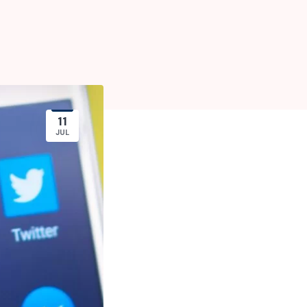
11
JUL