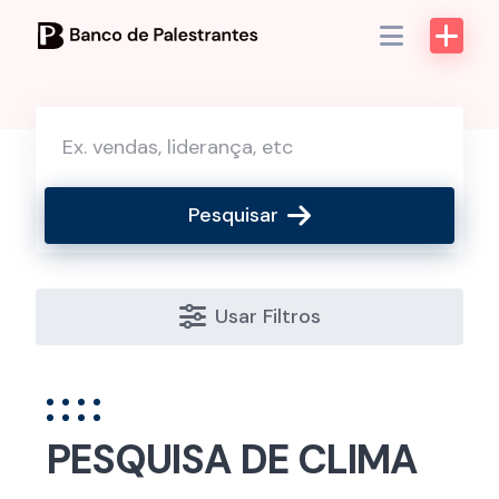
Skip
to
content
Pesquisar
Usar Filtros
PESQUISA DE CLIMA