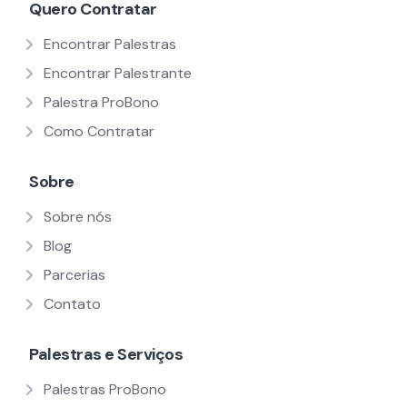
Quero Contratar
Encontrar Palestras
Encontrar Palestrante
Palestra ProBono
Como Contratar
Sobre
Sobre nós
Blog
Parcerias
Contato
Palestras e Serviços
Palestras ProBono